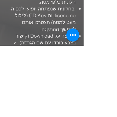
חלונית כלפי מטה.
בחלונית שנפתחה יופיעו לכם ה-
licenc no. וה-CD Key (לגלול
מעט למטה) תצטרכו אותם
להמשך ההתקנה.
לחיצה על D
ownload (קישור
בצבע בורדו עם שם הגרסה) ->
בחלון שקפץ נוריד את תיקית
הZIP למחשב.
4.
חילוץ התיקיה והתקנה
במחשב
4.1. תפתחו תיקיה חדשה
בשולחן העבודה, ותעבירו אליה
את הקובץ שהורדתם.
4.2. תחלצו את הקבצים (קליק
ימני על הקובץ-> חילוץ